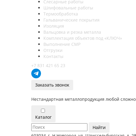
Слесарные работы
Шлифовальные работы
Термообработка
Гальванические покрытия
Изоляция
Вальцовка и резка металла
Комплектация объектов под «КЛЮЧ»
Выполнение СМР
Отгрузки
Контакты
+7 831 421 65 23
Заказать звонок
Нестандартная металлопродукция любой сложно
Каталог
Найти
603034, г. Н.Новгород, ул. Шлиссельбургская, д. 2