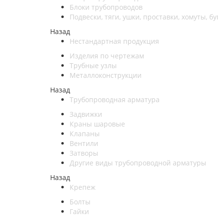
Блоки трубопроводов
Подвески, тяги, ушки, проставки, хомуты, бу
Назад
Нестандартная продукция
Изделия по чертежам
Трубные узлы
Металлоконструкции
Назад
Трубопроводная арматура
Задвижки
Краны шаровые
Клапаны
Вентили
Затворы
Другие виды трубопроводной арматуры
Назад
Крепеж
Болты
Гайки