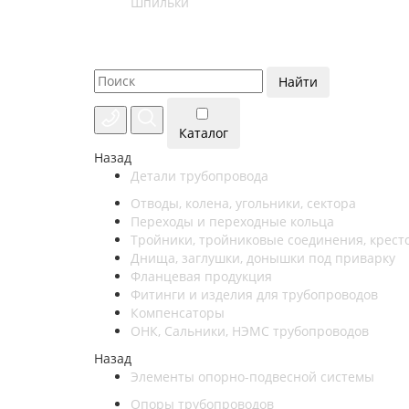
Шпильки
Найти
Каталог
Назад
Детали трубопровода
Отводы, колена, угольники, сектора
Переходы и переходные кольца
Тройники, тройниковые соединения, крест
Днища, заглушки, донышки под приварку
Фланцевая продукция
Фитинги и изделия для трубопроводов
Компенсаторы
ОНК, Сальники, НЭМС трубопроводов
Назад
Элементы опорно-подвесной системы
Опоры трубопроводов