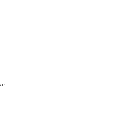
сти
8