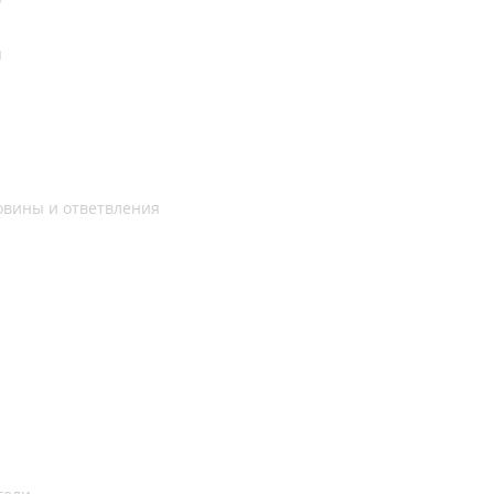
ы
овины и ответвления