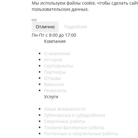
Мы используем файлы cookie, чтобы сделать сайт
пользовательских данных.
Отлично
Подробнее
Пн-Пт с 8:00 до 17:00
Компания
О компании
История
Сертификаты
Партнеры
Отзывы
Вакансии
Реквизиты
Услуги
Наши возможности
Зубонарезка и зубодолбежка
Сварочные работы
Токарно-фрезерные работы
Расточные и сверлильные работы