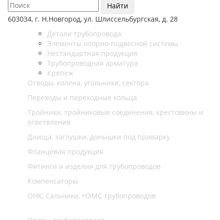
Найти
603034, г. Н.Новгород, ул. Шлиссельбургская, д. 28
Детали трубопровода
Элементы опорно-подвесной системы
Нестандартная продукция
Трубопроводная арматура
Крепеж
Отводы, колена, угольники, сектора
Переходы и переходные кольца
Тройники, тройниковые соединения, крестовины и
ответвления
Днища, заглушки, донышки под приварку
Фланцевая продукция
Фитинги и изделия для трубопроводов
Компенсаторы
ОНК, Сальники, НЭМС трубопроводов