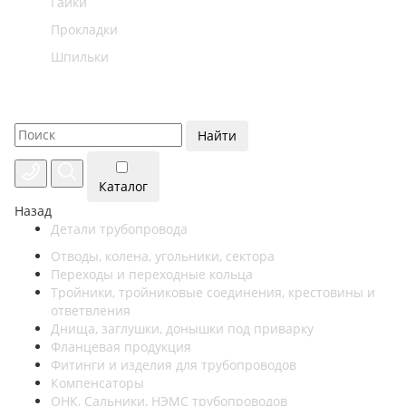
Гайки
Прокладки
Шпильки
Найти
Каталог
Назад
Детали трубопровода
Отводы, колена, угольники, сектора
Переходы и переходные кольца
Тройники, тройниковые соединения, крестовины и
ответвления
Днища, заглушки, донышки под приварку
Фланцевая продукция
Фитинги и изделия для трубопроводов
Компенсаторы
ОНК, Сальники, НЭМС трубопроводов