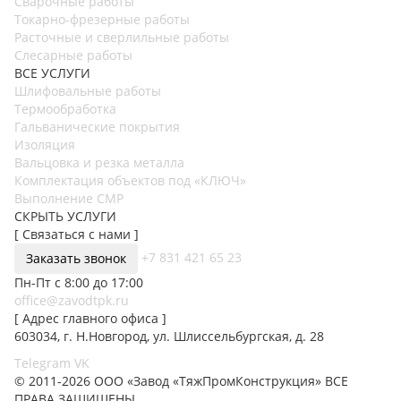
Сварочные работы
Токарно-фрезерные работы
Расточные и сверлильные работы
Слесарные работы
ВСЕ УСЛУГИ
Шлифовальные работы
Термообработка
Гальванические покрытия
Изоляция
Вальцовка и резка металла
Комплектация объектов под «КЛЮЧ»
Выполнение СМР
СКРЫТЬ УСЛУГИ
[ Связаться с нами ]
+7 831 421 65 23
Заказать звонок
Пн-Пт с 8:00 до 17:00
office@zavodtpk.ru
[ Адрес главного офиса ]
603034, г. Н.Новгород, ул. Шлиссельбургская, д. 28
Telegram
VK
© 2011-2026 ООО «Завод «ТяжПромКонструкция» ВСЕ
ПРАВА ЗАЩИЩЕНЫ.