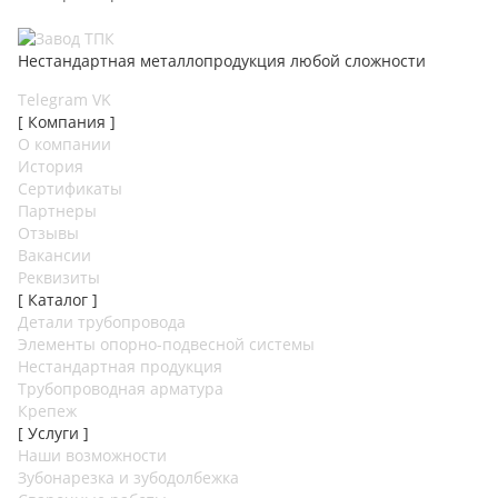
Нестандартная металлопродукция любой сложности
Telegram
VK
[ Компания ]
О компании
История
Сертификаты
Партнеры
Отзывы
Вакансии
Реквизиты
[ Каталог ]
Детали трубопровода
Элементы опорно-подвесной системы
Нестандартная продукция
Трубопроводная арматура
Крепеж
[ Услуги ]
Наши возможности
Зубонарезка и зубодолбежка