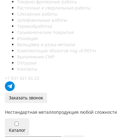
Токарно-фрезерные работы
Расточные и сверлильные работы
Слесарные работы
Шлифовальные работы
Термообработка
Гальванические покрытия
Изоляция
Вальцовка и резка металла
Комплектация объектов под «КЛЮЧ»
Выполнение СМР
Отгрузки
Контакты
+7 831 421 65 23
Заказать звонок
Нестандартная металлопродукция любой сложности
Каталог