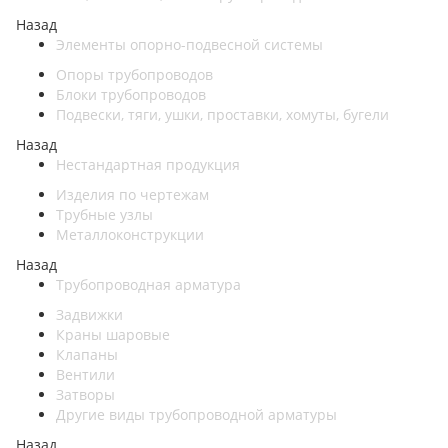
Назад
Элементы опорно-подвесной системы
Опоры трубопроводов
Блоки трубопроводов
Подвески, тяги, ушки, проставки, хомуты, бугели
Назад
Нестандартная продукция
Изделия по чертежам
Трубные узлы
Металлоконструкции
Назад
Трубопроводная арматура
Задвижки
Краны шаровые
Клапаны
Вентили
Затворы
Другие виды трубопроводной арматуры
Назад