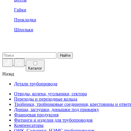
Гайки
Прокладки
Шпильки
Найти
Каталог
Назад
Детали трубопровода
Отводы, колена, угольники, сектора
Переходы и переходные кольца
Тройники, тройниковые соединения, крестовины и ответ
Днища, заглушки, донышки под приварку
Фланцевая продукция
Фитинги и изделия для трубопроводов
Компенсаторы
ОНК, Сальники, НЭМС трубопроводов